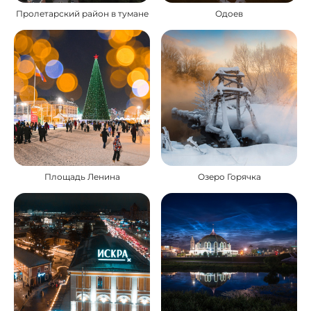
Пролетарский район в тумане
Одоев
Площадь Ленина
Озеро Горячка