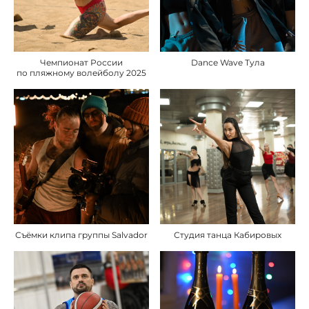
Чемпионат России
Dance Wave Тула
по пляжному волейболу 2025
Съёмки клипа группы Salvador
Студия танца Кабировых