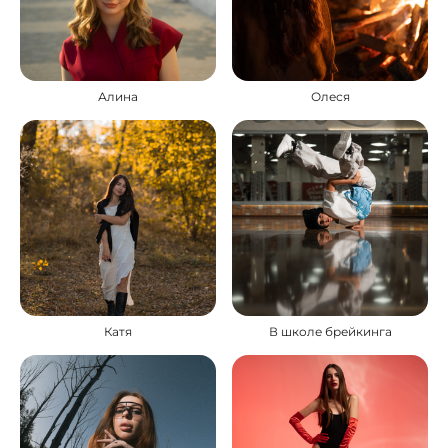
Алина
Олеся
Катя
В школе брейкинга