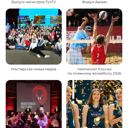
Выпуск магистров ТулГУ
Форум Армия
Мастерская новых медиа
Чемпионат России
по пляжному волейболу 2026